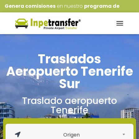
Genera comisiones
en nuestro
programa de
Afiliados
!!!
NAVEGACI
Traslados
Aeropuerto Tenerife
Sur
Traslado aeropuerto
Tenerife
Origen