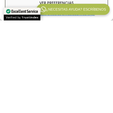
VER PREFERENCIAS
¿NECESITAS AYUDA? ESCRÍBENOS
Excellent Service
Política de cookies
Politica de privacidad
Aviso legal
WP V2.1
Verified by
Trustindex
En
Inpetransfer
somos especialistas en
transfer Paris
y
traslados privados en París
con conductor profesional. Ofrecemos
servicios de
traslados aeropuerto Paris
,
traslados entre hoteles, estaciones y
aeropuertos, así como transporte privado
para viajes de negocios, turismo y eventos
corporativos. Nuestro objetivo es ofrecer un
servicio fiable, puntual y con precio cerrado
desde el primer momento.
Si buscas un
transfer aeropuerto París
,
Inpetransfer conecta los principales