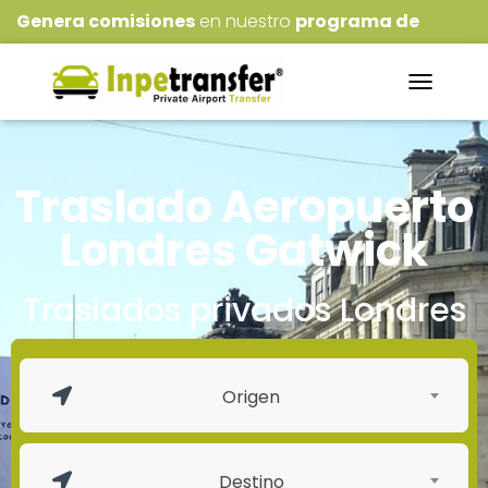
Genera comisiones
en nuestro
programa de
Afiliados
!!!
NAVEGACI
Traslado Aeropuerto
Londres Gatwick
Traslados privados Londres
Origen
Destino