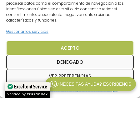
procesar datos como el comportamiento de navegación o las
identificaciones únicas en este sitio. No consentir o retirar el
consentimiento, puede afectar negativamente a ciertas
características y funciones.
Gestionar los servicios
ACEPTO
DENEGADO
VER PREFERENCIAS
¿NECESITAS AYUDA? ESCRÍBENOS
Excellent Service
Política de cookies
Politica de privacidad
Aviso legal
WP V2.1
Verified by
Trustindex
En
Inpetransfer
somos especialistas en
transfer Paris
y
traslados privados en París
con conductor profesional. Ofrecemos