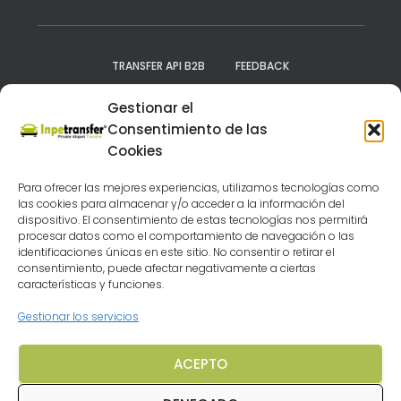
TRANSFER API B2B
FEEDBACK
Gestionar el
NUESTROS DESTINOS
VEHÍCULOS
AVISO LEGAL
Consentimiento de las
Cookies
POLITICA DE PRIVACIDAD
Para ofrecer las mejores experiencias, utilizamos tecnologías como
TÉRMINOS Y CONDICIONES
FAQ
las cookies para almacenar y/o acceder a la información del
dispositivo. El consentimiento de estas tecnologías nos permitirá
procesar datos como el comportamiento de navegación o las
BUSCA CHOLLO CRUCEROS
identificaciones únicas en este sitio. No consentir o retirar el
consentimiento, puede afectar negativamente a ciertas
características y funciones.
CIRCUITOS POR EUROPA BARATOS
Gestionar los servicios
AGENCIA VIAJES MÁLAGA
ACEPTO
POLÍTICA DE COOKIES (UE)