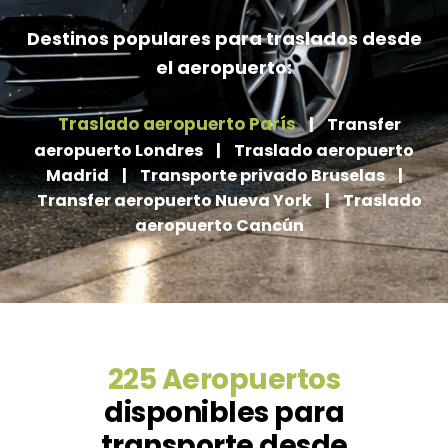
Destinos populares para traslados desde
el aeropuerto:
Traslado aeropuerto París
|
Transfer
aeropuerto Londres
|
Traslado aeropuerto
Madrid
|
Transporte privado Bruselas
|
Transfer aeropuerto Nueva York
|
Traslado
aeropuerto Cancún
225 Aeropuertos
disponibles para
transporte desde