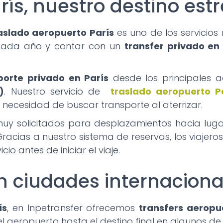
ís, nuestro destino estr
aslado aeropuerto París
es uno de los servicio
s cada año y contar con un
transfer privado en 
porte privado en París
desde los principales a
)
. Nuestro servicio de
traslado aeropuerto P
necesidad de buscar transporte al aterrizar.
uy solicitados para desplazamientos hacia lu
 Gracias a nuestro sistema de reservas, los viaje
io antes de iniciar el viaje.
n ciudades internaciona
ís
, en Inpetransfer ofrecemos
transfers aeropu
 el aeropuerto hasta el destino final en algunos d