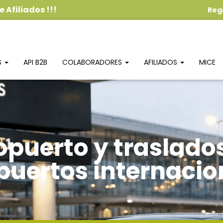
 Afiliados
!!!
Reg
S
API B2B
COLABORADORES
AFILIADOS
MICE
opuerto y traslado
puertos internacio