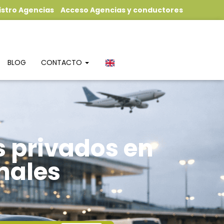
istro Agencias
Acceso Agencias y conductores
BLOG
CONTACTO
s privados en
nales