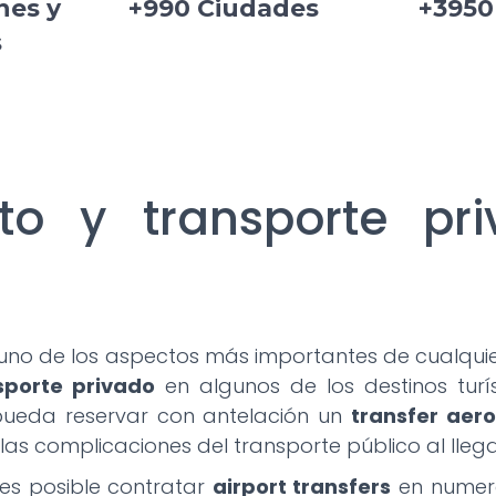
nes y
+990 Ciudades
+3950
s
to y transporte pr
uno de los aspectos más importantes de cualquier
sporte privado
en algunos de los destinos turí
pueda reservar con antelación un
transfer aer
 o las complicaciones del transporte público al lle
 es posible contratar
airport transfers
en numero