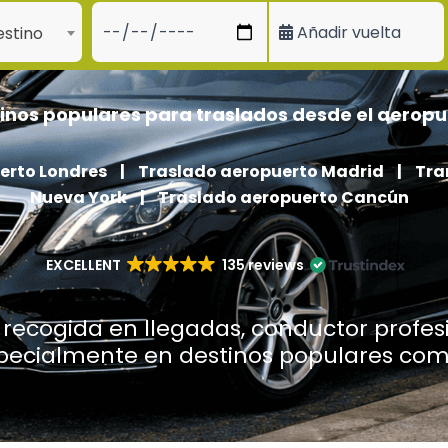
Añadir vuelta
stino
inos populares para traslados desde el aeropu
erto Londres
|
Traslado aeropuerto Madrid
|
Tra
Nueva York
|
Traslado aeropuerto Cancún
EXCELLENT
135 reviews
recogida en llegadas, conductor profesi
specialmente en destinos populares co