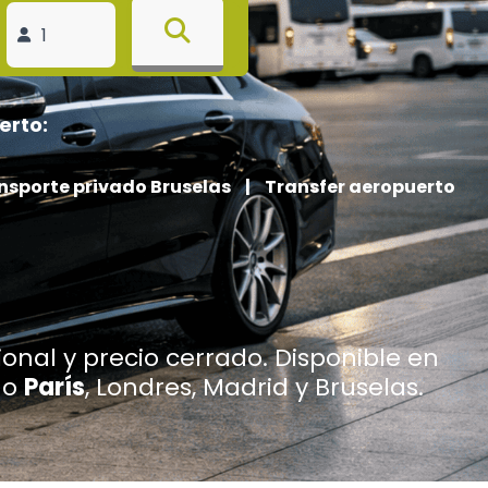
erto:
nsporte privado Bruselas
|
Transfer aeropuerto
onal y precio cerrado. Disponible en
mo
París
, Londres, Madrid y Bruselas.