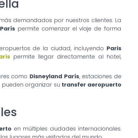
ella
s más demandados por nuestros clientes. La
París
permite comenzar el viaje de forma
eropuertos de la ciudad, incluyendo
Paris
arís
permite llegar directamente al hotel,
gares como
Disneyland París
, estaciones de
ros pueden organizar su
transfer aeropuerto
les
erto
en múltiples ciudades internacionales.
e los lugares más visitados del mundo.