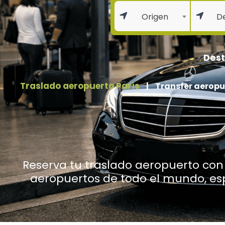
Origen
De
Dest
Traslado aeropuerto París
|
Transfer aeropu
Reserva tu traslado aeropuerto con 
aeropuertos de todo el mundo, e