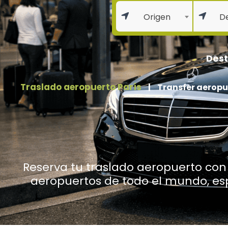
Origen
De
Dest
Traslado aeropuerto París
|
Transfer aeropu
Reserva tu traslado aeropuerto con 
aeropuertos de todo el mundo, e