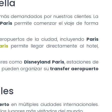
ella
s más demandados por nuestros clientes. La
París
permite comenzar el viaje de forma
eropuertos de la ciudad, incluyendo
Paris
arís
permite llegar directamente al hotel,
gares como
Disneyland París
, estaciones de
ros pueden organizar su
transfer aeropuerto
les
erto
en múltiples ciudades internacionales.
e los lugares más visitados del mundo.