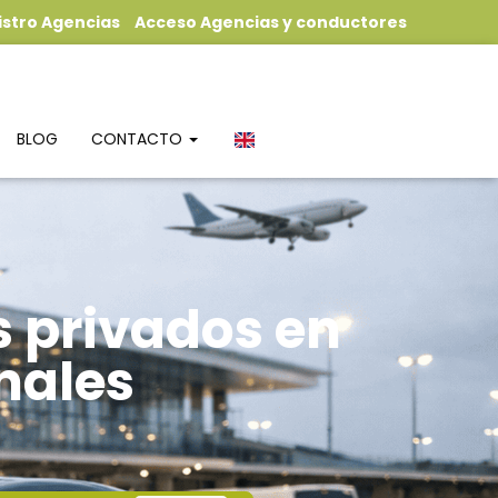
istro Agencias
Acceso Agencias y conductores
BLOG
CONTACTO
s privados en
nales