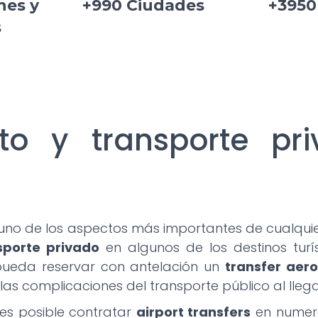
nes y
+990 Ciudades
+3950
s
to y transporte pr
uno de los aspectos más importantes de cualquier
sporte privado
en algunos de los destinos turí
pueda reservar con antelación un
transfer aer
 o las complicaciones del transporte público al lle
 es posible contratar
airport transfers
en numero