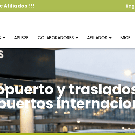
 Afiliados
!!!
Reg
S
API B2B
COLABORADORES
AFILIADOS
MICE
opuerto y traslado
puertos internacio