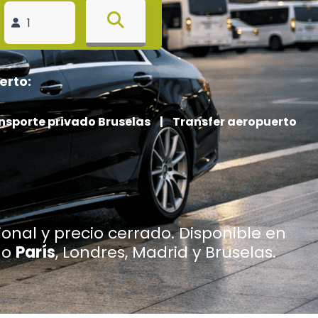
erto:
nsporte privado Bruselas
|
Transfer aeropuerto
onal y precio cerrado. Disponible en
mo
París
, Londres, Madrid y Bruselas.