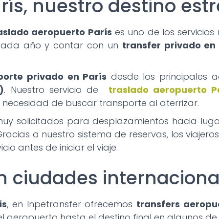
ís, nuestro destino estr
aslado aeropuerto París
es uno de los servicio
s cada año y contar con un
transfer privado en 
porte privado en París
desde los principales a
)
. Nuestro servicio de
traslado aeropuerto P
necesidad de buscar transporte al aterrizar.
uy solicitados para desplazamientos hacia lu
 Gracias a nuestro sistema de reservas, los viaje
io antes de iniciar el viaje.
n ciudades internaciona
ís
, en Inpetransfer ofrecemos
transfers aeropu
 el aeropuerto hasta el destino final en algunos d