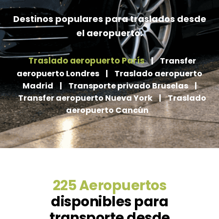
Destinos populares para traslados desde
el aeropuerto:
Traslado aeropuerto París
|
Transfer
aeropuerto Londres
|
Traslado aeropuerto
Madrid
|
Transporte privado Bruselas
|
Transfer aeropuerto Nueva York
|
Traslado
aeropuerto Cancún
225 Aeropuertos
disponibles para
transporte desde