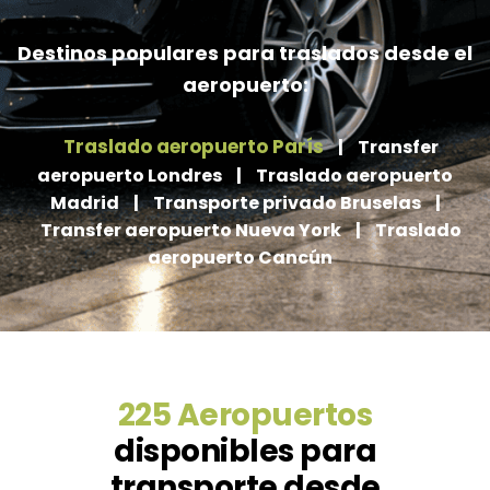
Destinos populares para traslados desde el
aeropuerto:
Traslado aeropuerto París
|
Transfer
aeropuerto Londres
|
Traslado aeropuerto
Madrid
|
Transporte privado Bruselas
|
Transfer aeropuerto Nueva York
|
Traslado
aeropuerto Cancún
225 Aeropuertos
disponibles para
transporte desde