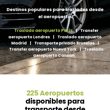
Destinos populares para traslados desde
el aeropuerto:
Traslado aeropuerto París
|
Transfer
aeropuerto Londres
|
Traslado aeropuerto
Madrid
|
Transporte privado Bruselas
|
Transfer aeropuerto Nueva York
|
Traslado
aeropuerto Cancún
225 Aeropuertos
disponibles para
transporte desde