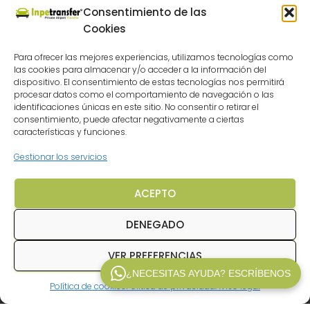
Consentimiento de las
Cookies
POLITICA DE PRIVACIDAD
Para ofrecer las mejores experiencias, utilizamos tecnologías como
TÉRMINOS Y CONDICIONES
FAQ
las cookies para almacenar y/o acceder a la información del
dispositivo. El consentimiento de estas tecnologías nos permitirá
procesar datos como el comportamiento de navegación o las
BUSCA CHOLLO CRUCEROS
identificaciones únicas en este sitio. No consentir o retirar el
consentimiento, puede afectar negativamente a ciertas
características y funciones.
CIRCUITOS POR EUROPA BARATOS
Gestionar los servicios
AGENCIA VIAJES MÁLAGA
ACEPTO
POLÍTICA DE COOKIES (UE)
DENEGADO
© 2025
Inpetransfer
. Todos los derechos
VER PREFERENCIAS
reservados.
¿NECESITAS AYUDA? ESCRÍBENOS
Política de cookies
Politica de privacidad
Aviso legal
WP V2.1