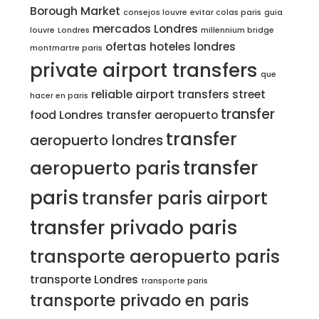
Borough Market
consejos louvre
evitar colas paris
guia
mercados Londres
louvre
Londres
millennium bridge
ofertas hoteles londres
montmartre paris
private airport transfers
que
reliable airport transfers
street
hacer en paris
transfer
food Londres
transfer aeropuerto
transfer
aeropuerto londres
transfer
aeropuerto paris
paris
transfer paris airport
transfer privado paris
transporte aeropuerto paris
transporte Londres
transporte paris
transporte privado en paris