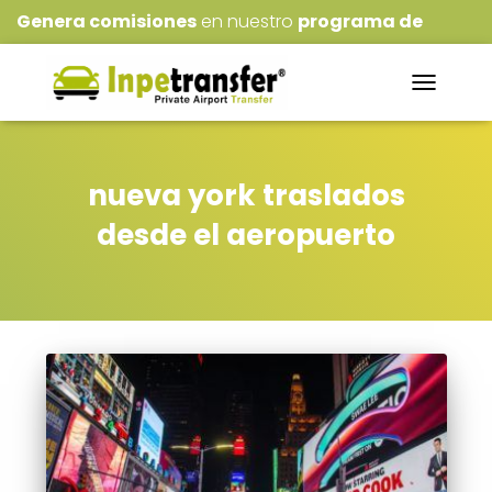
Genera comisiones
en nuestro
programa de
Afiliados
!!!
NAVEGACI
DE
PALANCA
nueva york traslados
desde el aeropuerto