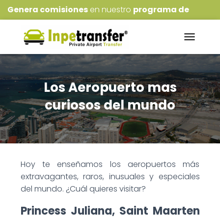
Genera comisiones
en nuestro
programa de
Afiliados
!!!
N
A
V
E
G
Los Aeropuerto mas
A
C
curiosos del mundo
I
Ó
N
D
E
P
Hoy te enseñamos los aeropuertos más
A
L
extravagantes, raros, inusuales y especiales
A
del mundo. ¿Cuál quieres visitar?
N
C
Princess Juliana, Saint Maarten
A