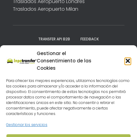
Traslados Aeropuerto Londres
Traslados Aeropuerto Milan
TRANSFER API B2B
FEEDBACK
Gestionar el
NUESTROS DESTINOS
VEHÍCULOS
AVISO LEGAL
Consentimiento de las
Cookies
POLITICA DE PRIVACIDAD
Para ofrecer las mejores experiencias, utilizamos tecnologías como
TÉRMINOS Y CONDICIONES
FAQ
las cookies para almacenar y/o acceder a la información del
dispositivo. El consentimiento de estas tecnologías nos permitirá
procesar datos como el comportamiento de navegación o las
BUSCA CHOLLO CRUCEROS
identificaciones únicas en este sitio. No consentir o retirar el
consentimiento, puede afectar negativamente a ciertas
características y funciones.
CIRCUITOS POR EUROPA BARATOS
Gestionar los servicios
AGENCIA VIAJES MÁLAGA